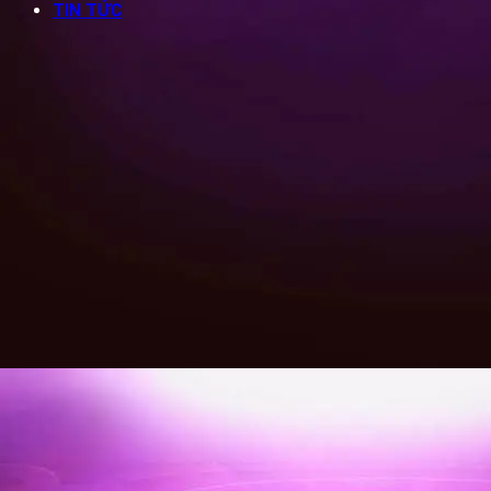
TIN TỨC