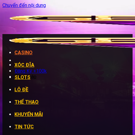
Chuyển đến nội dung
Gemwin
CASINO
XÓC ĐĨA
Đăng Ký +100k
Đăng nhập
SLOTS
LÔ ĐỀ
THỂ THAO
KHUYẾN MÃI
TIN TỨC