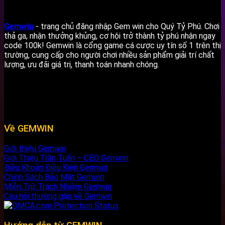
Gemwin
- trang chủ đăng nhập Gem win cho Quý Tỷ Phú. Chơi
thả ga, nhận thưởng khủng, cơ hội trở thành tỷ phú nhận ngay
code 100k! Gemwin là cổng game cá cược uy tín số 1 trên thị
trường, cung cấp cho người chơi nhiều sản phẩm giải trí chất
lượng, ưu đãi giá trị, thanh toán nhanh chóng.
Đối tác chiến lược của
GEMWIN
:
- Nếu bạn cần nạp, rút nhanh và tương thích nhiều ngân
hàng/ví điện tử,
MBET
là lựa chọn phù hợp.
Về GEMWIN
Giới thiệu Gemwin
Giới Thiệu Trần Tuấn – CEO Gemwin
Điều Khoản Điều Kiện Gemwin
Chính Sách Bảo Mật Gemwin
Miễn Trừ Trách Nhiệm Gemwin
Câu hỏi thường gặp về Gemwin