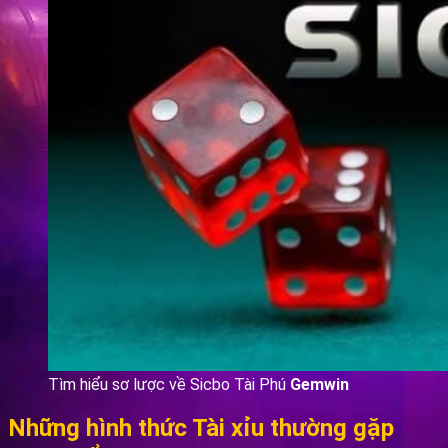
Tìm hiểu sơ lược về Sicbo Tài Phú
Gemwin
Những hình thức Tài xỉu thường gặp