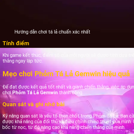
Hướng dẫn chơi tá lả chuẩn xác nhất
Tính điểm
Khi game kết thúc, điểm số của mỗi người sẽ được tính dựa trên
thắng ngay lập tức.
Mẹo chơi Phỏm Tá Lả Gemwin hiệu quả
Để đạt được kết quả tốt nhất và giành chiến thắng, việc áp dụ
chơi
Phỏm Tá Lả Gemwin
thành công.
Quan sát và ghi nhớ bài
Kỹ năng quan sát là yếu tố then chốt trong Phỏm Tá Lả. Bạn cầ
được khả năng của đối thủ và điều chỉnh chiến thuật của mình. 
bốc từ nọc, từ đó nâng cao khả năng chiến thắng của mình.