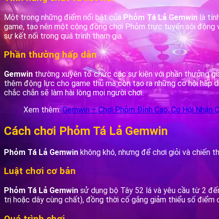
Một trong những điểm nổi bật của
Phỏm Tá Lả Gemwin
là tín
game, tạo nên một cộng đồng chơi Phỏm trực tuyến sôi động và 
sự kết nối trong quá trình tham gia.
Phần thưởng hấp dẫn
Gemwin
thường xuyên tổ chức các sự kiện với phần thưởng giá 
thêm động lực cho game thủ mà còn tạo ra những cơ hội hấp dẫ
chắc chắn sẽ làm hài lòng mọi người chơi.
Xem thêm:
Gemwin – Chơi Phỏm Đỉnh Cao, Cơ Hội Nhận 
Cách chơi Phỏm Tá Lả Gemwin
Phỏm Tá Lả Gemwin
không khó, nhưng để chơi giỏi và chiến 
Luật chơi cơ bản
Phỏm Tá Lả Gemwin
sử dụng bộ Tây 52 lá và yêu cầu từ 2 đến
trị hoặc dây cùng chất), đồng thời cố gắng giảm thiểu số điểm 
Quá trình chơi