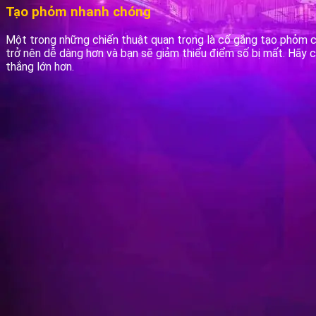
Tạo phỏm nhanh chóng
Một trong những chiến thuật quan trọng là cố gắng tạo phỏm c
trở nên dễ dàng hơn và bạn sẽ giảm thiểu điểm số bị mất. Hãy 
thắng lớn hơn.