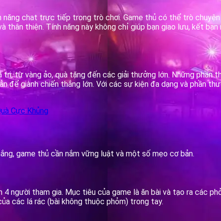
h năng chat trực tiếp trong trò chơi. Game thủ có thể trò chuyện
thân thiện. Tính năng này không chỉ giúp bạn giao lưu, kết bạn
trị, từ vàng ảo, quà tặng đến các giải thưởng lớn. Những phần 
n để giành chiến thắng lớn. Với các sự kiện đa dạng và phần th
Quà Cực Khủng
thắng, game thủ cần nắm vững luật và một số mẹo cơ bản.
 4 người tham gia. Mục tiêu của game là ăn bài và tạo ra các ph
của các lá rác (bài không thuộc phỏm) trong tay.