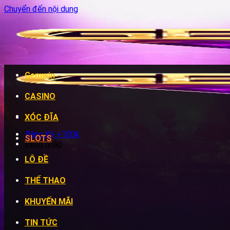
Chuyển đến nội dung
Gemwin
CASINO
XÓC ĐĨA
Đăng Ký +100k
SLOTS
Đăng nhập
LÔ ĐỀ
THỂ THAO
KHUYẾN MÃI
TIN TỨC