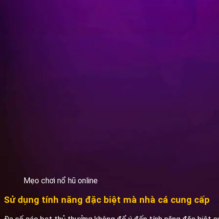
Mẹo chơi nổ hũ online
Sử dụng tính năng đặc biệt mà nhà cá cung cấp