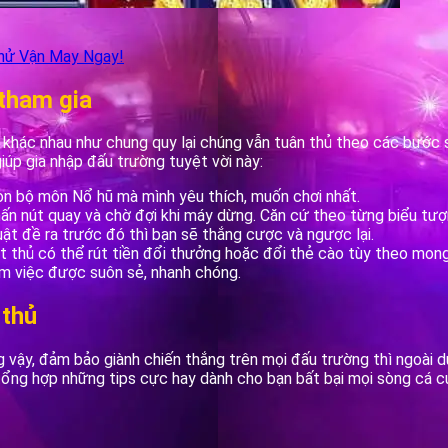
hử Vận May Ngay!
 tham gia
n khác nhau như chung quy lại chúng vẫn tuân thủ theo các bước
iúp gia nhập đấu trường tuyệt vời này:
họn bộ môn Nổ hũ mà mình yêu thích, muốn chơi nhất.
hấn nút quay và chờ đợi khi máy dừng. Căn cứ theo từng biểu tượ
uật đề ra trước đó thì bạn sẽ thắng cược và ngược lại.
 thủ có thể rút tiền đổi thưởng hoặc đổi thẻ cào tùy theo mon
àm việc được suôn sẻ, nhanh chóng.
 thủ
g vậy, đảm bảo giành chiến thắng trên mọi đấu trường thì ngoài 
tổng hợp những tips cực hay dành cho bạn bất bại mọi sòng cá c