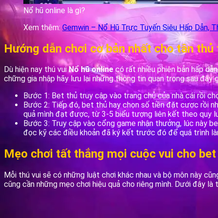
Nổ hũ online là gì?
Xem thêm:
Gemwin – Nổ Hũ Trực Tuyến Siêu Hấp Dẫn, T
Hướng dẫn chơi cơ bản nhất cho tân thủ
Dù hiện nay thú vui
Nổ hũ online
có rất nhiều phiên bản hấp dẫ
chững gia nhập hãy lưu lại những thông tin quan trọng sau đây g
Bước 1: Bet thủ truy cập vào trang chủ của nhà cái rồi c
Bước 2: Tiếp đó, bet thủ hay chọn số tiền đặt cược rồi n
quả mình đạt được, từ 3-5 biểu tượng liên kết theo quy l
Bước 3: Truy cập vào cổng game nhận thưởng, lúc này bet
đọc kỹ các điều khoản đã ký kết trước đó để quá trình l
Mẹo chơi tất thắng mọi cuộc vui cho bet
Mỗi thú vui sẽ có những luật chơi khác nhau và bộ môn này cũn
cũng cần những mẹo chơi hiệu quả cho riêng mình. Dưới đây là 