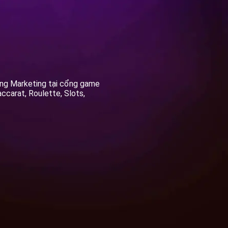
òng Marketing tại cổng game
ccarat, Roulette, Slots,