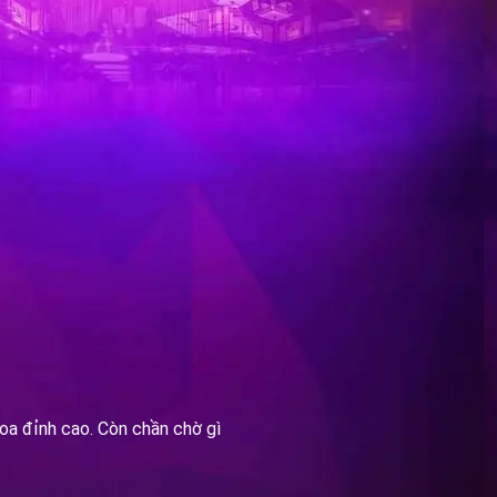
hoa đỉnh cao. Còn chần chờ gì