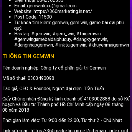
Điện thoại: 0842702555
Email: gemwinluxe@gmail.com
Website: https://360marketing.in.net/
Post Code: 11500
Từ khóa tìm kiếm: gemwin, gem win, game bài đại phú
quý.
Hastag: #gemwin, #gem_win, #
taigemwin,
#gemwingamebaidaiphuquy, #đangkygemwin,
#dangnhapgemwin, #linktaigemwin, #khuyenmaigemwin
THÔNG TIN GEMWIN
Tên doanh nghiệp: Công ty cổ phần giải trí Gemwin
Mã số thuế: 0303490098
Tác giả, CEO & Founder, Người đại diện: Trần Tuấn
Giấy Chứng nhận Đăng ký kinh doanh số 4103002888 do sở Kế
hoạch và Đầu tư Thành phố Hồ Chí Minh cấp ngày 08 tháng
08 năm 2018
Thời gian làm việc: Từ 9:00 đến 22:00, Từ thứ 2 - Chủ Nhật
Link sitemap: https://360marketing.in.net/sitemap_index.xml