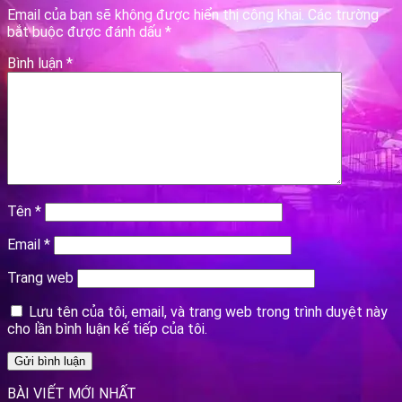
Email của bạn sẽ không được hiển thị công khai.
Các trường
bắt buộc được đánh dấu
*
Bình luận
*
Tên
*
Email
*
Trang web
Lưu tên của tôi, email, và trang web trong trình duyệt này
cho lần bình luận kế tiếp của tôi.
BÀI VIẾT MỚI NHẤT