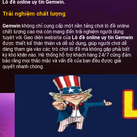
Lô đề online uy tín Gemwin.
Trải nghiệm chất lượng
Gemwin
không chỉ cung cấp một nền tảng chơi lô đề online
chất lượng cao mà còn mang đến trải nghiệm người dùng
tuyệt vời. Giao diện website của
Lô đề online uy tín Gemwin
được thiết kế thân thiện và dễ sử dụng, giúp người chơi dễ
dàng tham gia vào các trò chơi lô đề mà không gặp phải bất
kỳ khó khăn nào. Hệ thống hỗ trợ khách hàng 24/7 cũng đảm
bảo rằng mọi thắc mắc và vấn đề của bạn đều được giải
quyết nhanh chóng.