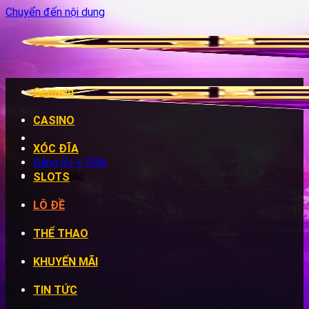
Chuyển đến nội dung
Gemwin
CASINO
XÓC ĐĨA
Đăng Ký +100k
Đăng nhập
SLOTS
LÔ ĐỀ
THỂ THAO
KHUYẾN MÃI
TIN TỨC