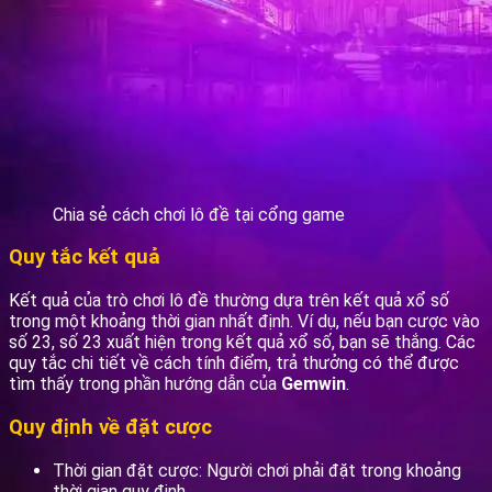
Chia sẻ cách chơi lô đề tại cổng game
Quy tắc kết quả
Kết quả của trò chơi lô đề thường dựa trên kết quả xổ số
trong một khoảng thời gian nhất định. Ví dụ, nếu bạn cược vào
số 23, số 23 xuất hiện trong kết quả xổ số, bạn sẽ thắng. Các
quy tắc chi tiết về cách tính điểm, trả thưởng có thể được
tìm thấy trong phần hướng dẫn của
Gemwin
.
Quy định về đặt cược
Thời gian đặt cược: Người chơi phải đặt trong khoảng
thời gian quy định.