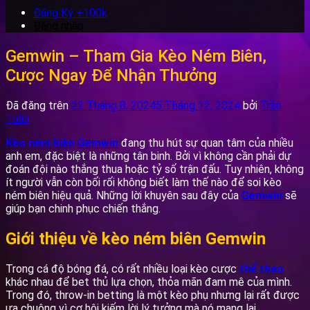
Đăng Ký +100k
Đăng nhập
Gemwin – Tham Gia Kèo Ném Biên,
Cược Ngay Để Nhận Thưởng
Đã đăng trên
22 Tháng 8, 2024
5 Tháng 12, 2024
bởi
Trần
Tuấn
Kèo ném biên
Gemwin
đang thu hút sự quan tâm của nhiều
anh em, đặc biệt là những tân binh. Bởi vì không cần phải dự
đoán đội nào thắng thua hoặc tỷ số trận đấu. Tuy nhiên, không
ít người vẫn còn bối rối không biết làm thế nào để soi kèo
ném biên hiệu quả. Những lời khuyên sau đây của
Gemwin
sẽ
giúp bạn chinh phục chiến thắng.
Giới thiệu về kèo ném biên Gemwin
Trong cá độ bóng đá, có rất nhiều loại kèo cược
thể thao
khác nhau để bet thủ lựa chọn, thỏa mãn đam mê của mình.
Trong đó, throw-in betting là một kèo phụ nhưng lại rất được
ưa chuộng vì cơ hội kiếm lời lý tưởng mà nó mang lại.