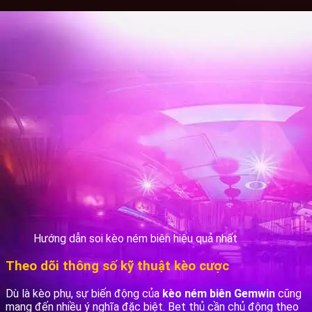
Hướng dẫn soi kèo ném biên hiệu quả nhất
Theo dõi thông số kỹ thuật kèo cược
Dù là kèo phụ, sự biến động của
kèo ném biên Gemwin
cũng
mang đến nhiều ý nghĩa đặc biệt. Bet thủ cần chủ động theo