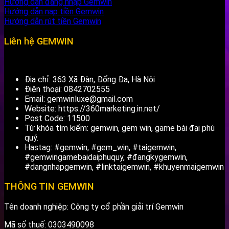
Hướng dẫn đăng nhập Gemwin
Hướng dẫn nạp tiền Gemwin
Hướng dẫn rút tiền Gemwin
Liên hệ GEMWIN
Địa chỉ: 363 Xã Đàn, Đống Đa, Hà Nội
Điện thoại: 0842702555
Email: gemwinluxe@gmail.com
Website: https://360marketing.in.net/
Post Code: 11500
Từ khóa tìm kiếm: gemwin, gem win, game bài đại phú
quý.
Hastag: #gemwin, #gem_win, #
taigemwin,
#gemwingamebaidaiphuquy, #đangkygemwin,
#dangnhapgemwin, #linktaigemwin, #khuyenmaigemwin
THÔNG TIN GEMWIN
Tên doanh nghiệp: Công ty cổ phần giải trí Gemwin
Mã số thuế: 0303490098