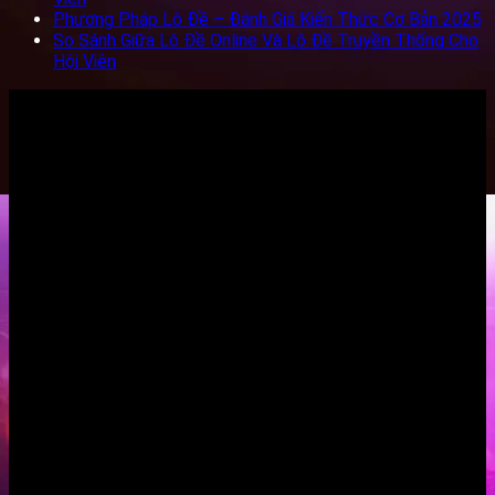
Phương Pháp Lô Đề – Đánh Giá Kiến Thức Cơ Bản 2025
So Sánh Giữa Lô Đề Online Và Lô Đề Truyền Thống Cho
Hội Viên