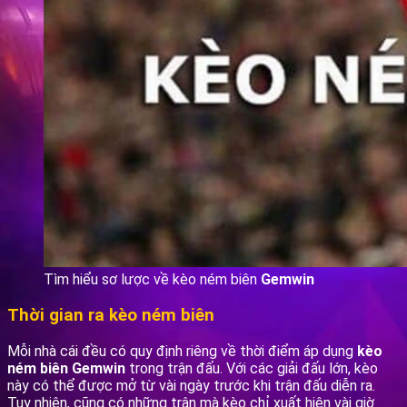
Tìm hiểu sơ lược về kèo ném biên
Gemwin
Thời gian ra kèo ném biên
Mỗi nhà cái đều có quy định riêng về thời điểm áp dụng
kèo
ném biên Gemwin
trong trận đấu. Với các giải đấu lớn, kèo
này có thể được mở từ vài ngày trước khi trận đấu diễn ra.
Tuy nhiên, cũng có những trận mà kèo chỉ xuất hiện vài giờ