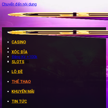
Chuyển đến nội dung
Gemwin
CASINO
XÓC ĐĨA
Đăng Ký +100k
Đăng nhập
SLOTS
LÔ ĐỀ
THỂ THAO
KHUYẾN MÃI
TIN TỨC