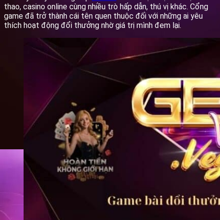
thao, casino online cùng nhiều trò hấp dẫn, thú vị khác. Cổng
game đã trở thành cái tên quen thuộc đối với những ai yêu
thích hoạt động đổi thưởng nhờ giá trị mình đem lại.