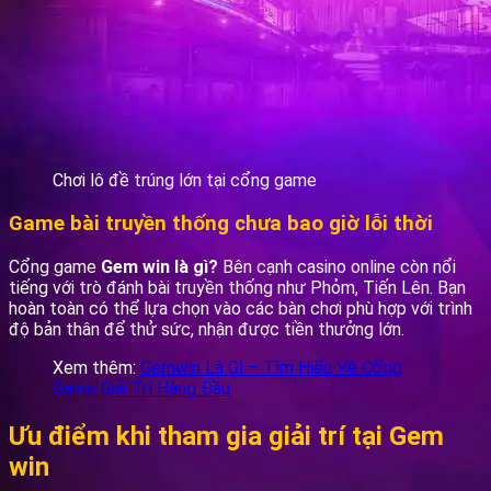
Chơi lô đề trúng lớn tại cổng game
Game bài truyền thống chưa bao giờ lỗi thời
Cổng game
Gem win là gì?
Bên cạnh casino online còn nổi
tiếng với trò đánh bài truyền thống như Phỏm, Tiến Lên. Bạn
hoàn toàn có thể lựa chọn vào các bàn chơi phù hợp với trình
độ bản thân để thử sức, nhận được tiền thưởng lớn.
Xem thêm:
Gemwin Là Gì – Tìm Hiểu Về Cổng
Game Giải Trí Hàng Đầu
Ưu điểm khi tham gia giải trí tại Gem
win