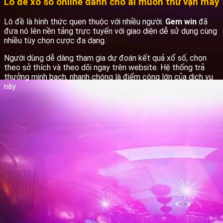
Lô đề xổ số online dành cho ai muốn thử vận may
Lô đề là hình thức quen thuộc với nhiều người.
Gem win
đã
đưa nó lên nền tảng trực tuyến với giao diện dễ sử dụng cùng
nhiều tùy chọn cược đa dạng.
Người dùng dễ dàng tham gia dự đoán kết quả xổ số, chọn
theo sở thích và theo dõi ngay trên website. Hệ thống trả
thưởng minh bạch, nhanh chóng là điểm cộng lớn của dịch vụ
này.