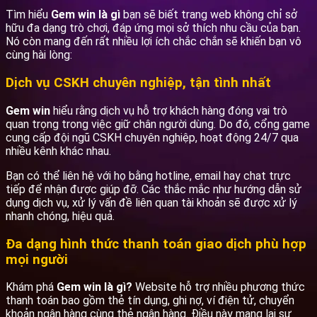
Tìm hiểu
Gem win là gì
bạn sẽ biết trang web không chỉ sở
hữu đa dạng trò chơi, đáp ứng mọi sở thích nhu cầu của bạn.
Nó còn mang đến rất nhiều lợi ích chắc chắn sẽ khiến bạn vô
cùng hài lòng:
Dịch vụ CSKH chuyên nghiệp, tận tình nhất
Gem win
hiểu rằng dịch vụ hỗ trợ khách hàng đóng vai trò
quan trọng trong việc giữ chân người dùng. Do đó, cổng game
cung cấp đội ngũ CSKH chuyên nghiệp, hoạt động 24/7 qua
nhiều kênh khác nhau.
Bạn có thể liên hệ với họ bằng hotline, email hay chat trực
tiếp để nhận được giúp đỡ. Các thắc mắc như hướng dẫn sử
dụng dịch vụ, xử lý vấn đề liên quan tài khoản sẽ được xử lý
nhanh chóng, hiệu quả.
Đa dạng hình thức thanh toán giao dịch phù hợp
mọi người
Khám phá
Gem win là gì?
Website hỗ trợ nhiều phương thức
thanh toán bao gồm thẻ tín dụng, ghi nợ, ví điện tử, chuyển
khoản ngân hàng cùng thẻ ngân hàng. Điều này mang lại sự