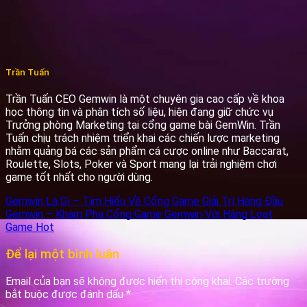
Trần Tuấn
Trần Tuấn CEO Gemwin là một chuyên gia cao cấp về khoa
học thông tin và phân tích số liệu, hiện đang giữ chức vụ
Trưởng phòng Marketing tại cổng game bài GemWin. Trần
Tuấn chịu trách nhiệm triển khai các chiến lược marketing
nhằm quảng bá các sản phẩm cá cược online như Baccarat,
Roulette, Slots, Poker và Sport mang lại trải nghiệm chơi
game tốt nhất cho người dùng.
Gemwin Là Gì – Tìm Hiểu Về Cổng Game Giải Trí Hàng Đầu
Gemwin – Khám Phá Cổng Game Gemwin Với Hàng Loạt
Game Hot
Để lại một bình luận
Email của bạn sẽ không được hiển thị công khai.
Các trường
bắt buộc được đánh dấu
*