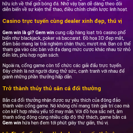
hữu ích về thế giới bóng đá. Nhờ vậy bạn dễ dàng theo dõi
diễn biến về sự kiện thể thao, điều chỉnh chiến lược linh hoạt.
Casino trực tuyến cùng dealer xinh đẹp, thú vị
Gem win là gì?
Gem win
cung cấp hàng loạt trò casino phổ
biến như blackjack, poker và baccarat. Đồ họa 3D đẹp mắt,
đảm bảo mang lại trải nghiệm chân thực, mượt mà. Bạn có thể
tham gia vào các bàn với đa dạng mức cược khác nhau từ nhỏ
đến lớn, phù hợp ngân sách.
Ngoài ra, cổng game còn tổ chức các giải đấu trực tuyến.
Đây chính là nơi người dùng thử sức, cạnh tranh với nhau để
giành những phần thưởng hấp dẫn.
Trở thành thủy thủ săn cá đổi thưởng
Bắn cá đổi thưởng nhận được sự yêu thích của đông đảo
thành viên cổng game. Nó không chỉ mang tính giải trí cao mà
còn kết hợp nhiều yếu tố may mắn. Với đồ họa sắc nét, âm
thanh sống động cùng nhiều cấp độ thử thách, game bắn cá
Gem win
hứa hẹn đem tới phút giây thư giãn, thú vị.