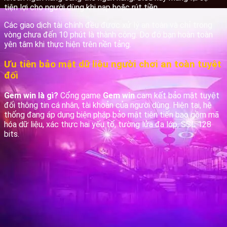
tiện lợi cho người dùng khi nạp hoặc rút tiền.
Các giao dịch tài chính đều được xử lý an toàn và chỉ trong
vòng chưa đến 10 phút là thành công. Do đó bạn hoàn toàn
yên tâm khi thực hiện trên nền tảng.
Ưu tiên bảo mật dữ liệu người chơi an toàn tuyệt
đối
Gem win là gì?
Cổng game
Gem win
cam kết bảo mật tuyệt
đối thông tin cá nhân, tài khoản của người dùng. Hiện tại, hệ
thống đang áp dụng biện pháp bảo mật tiên tiến bao gồm mã
hóa dữ liệu, xác thực hai yếu tố, tường lửa đa lớp, SSL 128
bits.