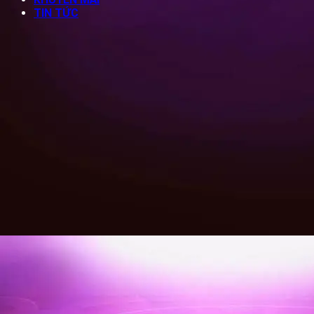
TIN TỨC