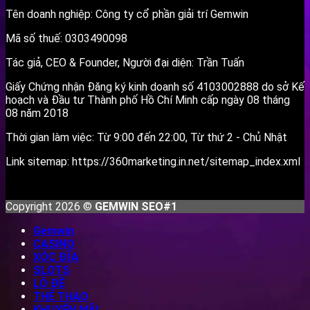
Tên doanh nghiệp: Công ty cổ phần giải trí Gemwin
Mã số thuế: 0303490098
Tác giả, CEO & Founder, Người đại diện: Trần Tuấn
Giấy Chứng nhận Đăng ký kinh doanh số 4103002888 do sở Kế
hoạch và Đầu tư Thành phố Hồ Chí Minh cấp ngày 08 tháng
08 năm 2018
Thời gian làm việc: Từ 9:00 đến 22:00, Từ thứ 2 - Chủ Nhật
Link sitemap: https://360marketing.in.net/sitemap_index.xml
Copyright 2026 ©
GEMWIN SEO#1
Gemwin
CASINO
XÓC ĐĨA
SLOTS
LÔ ĐỀ
THỂ THAO
KHUYẾN MÃI