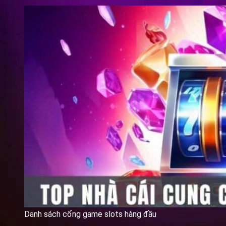
Danh sách cổng game slots hàng đầu