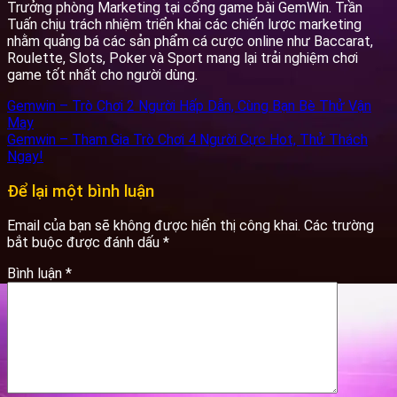
Trưởng phòng Marketing tại cổng game bài GemWin. Trần
Tuấn chịu trách nhiệm triển khai các chiến lược marketing
nhằm quảng bá các sản phẩm cá cược online như Baccarat,
Roulette, Slots, Poker và Sport mang lại trải nghiệm chơi
game tốt nhất cho người dùng.
Gemwin – Trò Chơi 2 Người Hấp Dẫn, Cùng Bạn Bè Thử Vận
May
Gemwin – Tham Gia Trò Chơi 4 Người Cực Hot, Thử Thách
Ngay!
Để lại một bình luận
Email của bạn sẽ không được hiển thị công khai.
Các trường
bắt buộc được đánh dấu
*
Bình luận
*