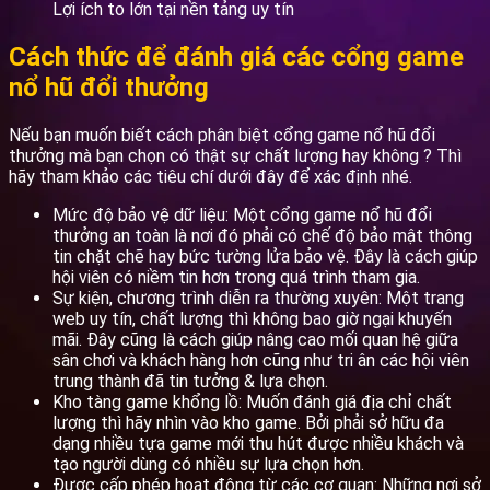
Lợi ích to lớn tại nền tảng uy tín
Cách thức để đánh giá các cổng game
nổ hũ đổi thưởng
Nếu bạn muốn biết cách phân biệt cổng game nổ hũ đổi
thưởng mà bạn chọn có thật sự chất lượng hay không ? Thì
hãy tham khảo các tiêu chí dưới đây để xác định nhé.
Mức độ bảo vệ dữ liệu: Một cổng game nổ hũ đổi
thưởng an toàn là nơi đó phải có chế độ bảo mật thông
tin chặt chẽ hay bức tường lửa bảo vệ. Đây là cách giúp
hội viên có niềm tin hơn trong quá trình tham gia.
Sự kiện, chương trình diễn ra thường xuyên: Một trang
web uy tín, chất lượng thì không bao giờ ngại khuyến
mãi. Đây cũng là cách giúp nâng cao mối quan hệ giữa
sân chơi và khách hàng hơn cũng như tri ân các hội viên
trung thành đã tin tưởng & lựa chọn.
Kho tàng game khổng lồ: Muốn đánh giá địa chỉ chất
lượng thì hãy nhìn vào kho game. Bởi phải sở hữu đa
dạng nhiều tựa game mới thu hút được nhiều khách và
tạo người dùng có nhiều sự lựa chọn hơn.
Được cấp phép hoạt động từ các cơ quan: Những nơi sở