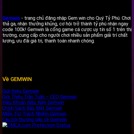
Gemwin
- trang chủ đăng nhập Gem win cho Quý Tỷ Phú. Chơi
thả ga, nhận thưởng khủng, cơ hội trở thành tỷ phú nhận ngay
code 100k! Gemwin là cổng game cá cược uy tín số 1 trên thị
trường, cung cấp cho người chơi nhiều sản phẩm giải trí chất
lượng, ưu đãi giá trị, thanh toán nhanh chóng.
Đối tác chiến lược của
GEMWIN
:
- Nếu bạn cần nạp, rút nhanh và tương thích nhiều ngân
hàng/ví điện tử,
MBET
là lựa chọn phù hợp.
Về GEMWIN
Giới thiệu Gemwin
Giới Thiệu Trần Tuấn – CEO Gemwin
Điều Khoản Điều Kiện Gemwin
Chính Sách Bảo Mật Gemwin
Miễn Trừ Trách Nhiệm Gemwin
Câu hỏi thường gặp về Gemwin