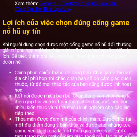
Xem thêm:
Gemwin – Trò Chơi 2 Người Hấp Dẫn,
Cùng Bạn Bè Thử Vận May
Lợi ích của việc chọn đúng cổng game
nổ hũ uy tín
Khi người dùng chọn được một cổng game nổ hũ đổi thưởng
giải trí phù hợp với bản thân mình sẽ được hưởng rất nhiều lợi
ích. Để biết thêm chi tiết, mời bạn tham khảo nội dung bên
dưới nhé.
Chinh phục chiến thắng dễ dàng hơn: Chơi game tại một
địa chỉ phù hợp thì chắc chắn bạn sẽ có cảm giác quen
thuộc, từ đó mọi thao tác của bạn cũng được linh hoạt
hơn.
Kết nối được nhiều bạn bè: Chọn đúng sân chơi cũng là
điều giúp hội viên kết nối thêm nhiều bạn mới, học hỏi
nhiều kiến thức và rút ra nhiều kinh nghiệm cho các lần
tiếp theo.
Thỏa mãn được đam mê của chính mình: Được chơi tại
một địa điểm đúng ý bản thân và được chơi những tựa
game yêu thích quả là một điều quá tuyệt vời. Từ đó
tâm trạng mình mới có cảm giác thoải mái, lạc quan và