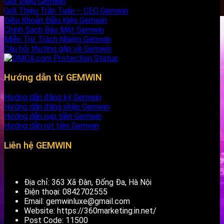
Giới thiệu Gemwin
Giới Thiệu Trần Tuấn – CEO Gemwin
Điều Khoản Điều Kiện Gemwin
Chính Sách Bảo Mật Gemwin
Miễn Trừ Trách Nhiệm Gemwin
Câu hỏi thường gặp về Gemwin
Hướng dẫn từ GEMWIN
Hướng dẫn đăng ký Gemwin
Hướng dẫn đăng nhập Gemwin
Hướng dẫn nạp tiền Gemwin
Hướng dẫn rút tiền Gemwin
Liên hệ GEMWIN
Địa chỉ: 363 Xã Đàn, Đống Đa, Hà Nội
Điện thoại: 0842702555
Email: gemwinluxe@gmail.com
Website: https://360marketing.in.net/
Post Code: 11500