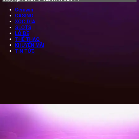
Gemwin
CASINO
XÓC ĐĨA
SLOTS
LÔ ĐỀ
THỂ THAO
KHUYẾN MÃI
TIN TỨC