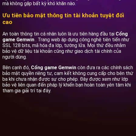
mà không gặp bất kỳ khó khăn nào.
Ưu tiên bảo mật thông tin tài khoản tuyệt đối
cao
An toàn thông tin cá nhân luôn là ưu tiên hàng đầu tại
Cổng
game Gemwin
. Trang web áp dụng công nghệ tiên tiến như
SSL 128 bits, mã hóa đa lớp, tường lửa. Mọi thứ đều nhằm
bảo vệ dữ liệu tài khoản cũng như giao dịch tài chính của
người dùng.
Bên cạnh đó,
Cổng game Gemwin
còn đưa ra các chính sách
bảo mật quyền riêng tư, cam kết không cung cấp cho bên thứ
ba khi chưa nhận được sự cho phép. Đây được xem như lớp
bảo vệ liên quan đến pháp lý khiến bạn hoàn toàn yên tâm khi
tham gia giải trí tại đây.