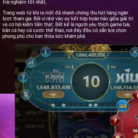
trải nghiệm tốt nhất,
Trang web từ khi ra mắt đã nhanh chóng thu hút hàng ngàn
lượt tham gia. Bởi vì nhờ vào sự kết hợp hoàn hảo giữa giải trí
và cơ hội kiếm tiền thật. Bất kể là người yêu thích game bài,
bắn cá hay cá cược thể thao, nơi đây đều có sẵn lựa chọn
phong phú cho bạn thỏa sức khám phá.