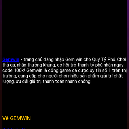
Gemwin
- trang chủ đăng nhập Gem win cho Quý Tỷ Phú. Chơi
thả ga, nhận thưởng khủng, cơ hội trở thành tỷ phú nhận ngay
code 100k! Gemwin là cổng game cá cược uy tín số 1 trên thị
trường, cung cấp cho người chơi nhiều sản phẩm giải trí chất
lượng, ưu đãi giá trị, thanh toán nhanh chóng.
Đối tác chiến lược của
GEMWIN
:
- Nếu bạn cần nạp, rút nhanh và tương thích nhiều ngân
hàng/ví điện tử,
MBET
là lựa chọn phù hợp.
Về GEMWIN